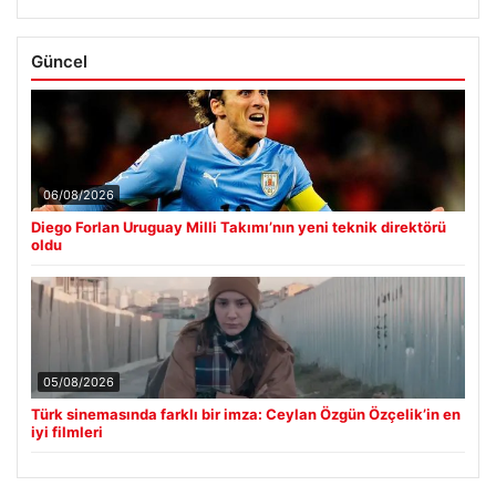
Güncel
06/08/2026
Diego Forlan Uruguay Milli Takımı’nın yeni teknik direktörü
oldu
05/08/2026
Türk sinemasında farklı bir imza: Ceylan Özgün Özçelik’in en
iyi filmleri