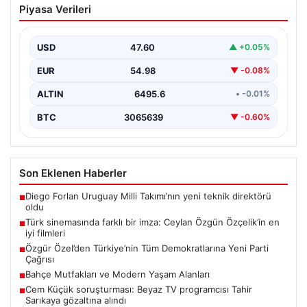
Piyasa Verileri
Özgün Özçelik’in en iyi filmleri
USD
47.60
▲ +0.05%
EUR
54.98
▼ -0.08%
ALTIN
6495.6
• -0.01%
BTC
3065639
▼ -0.60%
Son Eklenen Haberler
Diego Forlan Uruguay Milli Takımı’nın yeni teknik direktörü
■
oldu
Türk sinemasında farklı bir imza: Ceylan Özgün Özçelik’in en
■
iyi filmleri
Özgür Özel’den Türkiye’nin Tüm Demokratlarına Yeni Parti
■
Çağrısı
Bahçe Mutfakları ve Modern Yaşam Alanları
■
Cem Küçük soruşturması: Beyaz TV programcısı Tahir
■
Sarıkaya gözaltına alındı