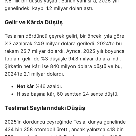
%61’lik bir düşüş yaşadı. Bunun yanı sıra, 2025 yılı
genelindeki kaybı 1.2 milyar doları aştı.
Gelir ve Kârda Düşüş
Tesla’nın dördüncü çeyrek geliri, bir önceki yıla göre
%3 azalarak 24.9 milyar dolara geriledi. 2024’te bu
rakam 25.7 milyar dolardı. Ayrıca, 2025 yılı boyunca
toplam gelir de %3 düşüşle 94.8 milyar dolara indi.
Şirketin net kârı ise 840 milyon dolara düştü ve bu,
2024’te 2.1 milyar dolardı.
Net kâr
%46 azaldı.
Hisse başına kâr, 60 sentten 24 sente düştü.
Teslimat Sayılarındaki Düşüş
2025’in dördüncü çeyreğinde Tesla, dünya genelinde
434 bin 358 otomobil üretti, ancak yalnızca 418 bin