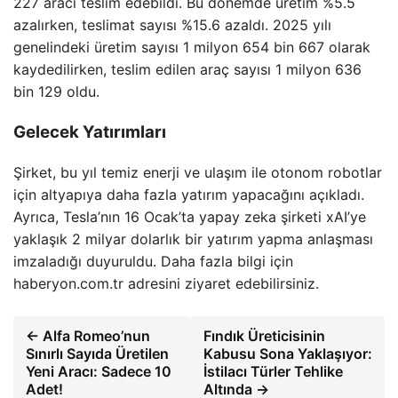
227 aracı teslim edebildi. Bu dönemde üretim %5.5
azalırken, teslimat sayısı %15.6 azaldı. 2025 yılı
genelindeki üretim sayısı 1 milyon 654 bin 667 olarak
kaydedilirken, teslim edilen araç sayısı 1 milyon 636
bin 129 oldu.
Gelecek Yatırımları
Şirket, bu yıl temiz enerji ve ulaşım ile otonom robotlar
için altyapıya daha fazla yatırım yapacağını açıkladı.
Ayrıca, Tesla’nın 16 Ocak’ta yapay zeka şirketi xAI’ye
yaklaşık 2 milyar dolarlık bir yatırım yapma anlaşması
imzaladığı duyuruldu. Daha fazla bilgi için
haberyon.com.tr adresini ziyaret edebilirsiniz.
← Alfa Romeo’nun
Fındık Üreticisinin
Sınırlı Sayıda Üretilen
Kabusu Sona Yaklaşıyor:
Yeni Aracı: Sadece 10
İstilacı Türler Tehlike
Adet!
Altında →