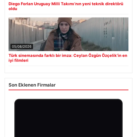
Diego Forlan Uruguay Milli Takımı’nın yeni teknik direktörü
oldu
05/08/2026
Türk sinemasında farklı bir imza: Ceylan Özgün Özçelik’in en
iyi filmleri
Son Eklenen Firmalar