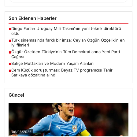
Son Eklenen Haberler
Diego Forlan Uruguay Milli Takımı’nın yeni teknik direktörü
■
oldu
Türk sinemasında farklı bir imza: Ceylan Özgün Özçelik’in en
■
iyi filmleri
Özgür Özel’den Türkiye’nin Tüm Demokratlarına Yeni Parti
■
Çağrısı
Bahçe Mutfakları ve Modern Yaşam Alanları
■
Cem Küçük soruşturması: Beyaz TV programcısı Tahir
■
Sarıkaya gözaltına alındı
Güncel
06/08/2026