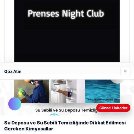
×
Göz Atın
Prenses Night Club
29/04/2026
Güncel Haberler
Web sitemizi nasıl kullandığınızı daha iyi anlayabilmek,
deneyiminizi kişiselleştirmek ve geliştirmek amacıyla çerezler
Su Deposu ve Su Sebili Temizliğinde Dikkat Edilmesi
kullanıyoruz.
Çerez Politikamız
Gereken Kimyasallar
Reddet
Kabul Et