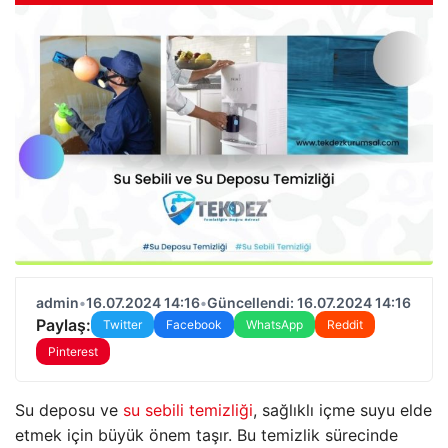
admin
•
16.07.2024 14:16
•
Güncellendi: 16.07.2024 14:16
Paylaş:
Twitter
Facebook
WhatsApp
Reddit
Pinterest
Su deposu ve
su sebili temizliği
, sağlıklı içme suyu elde
etmek için büyük önem taşır. Bu temizlik sürecinde