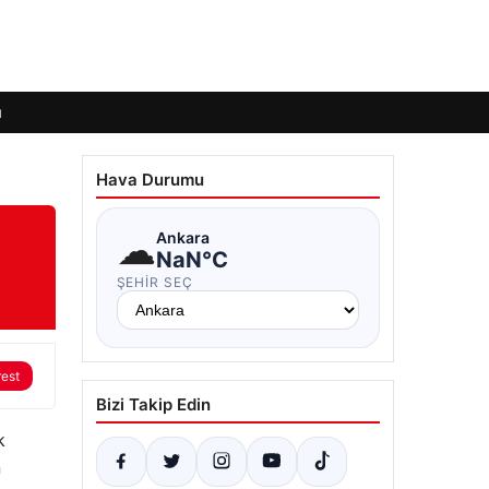
ı
Hava Durumu
m
☁
Ankara
NaN°C
ŞEHIR SEÇ
rest
Bizi Takip Edin
k
n