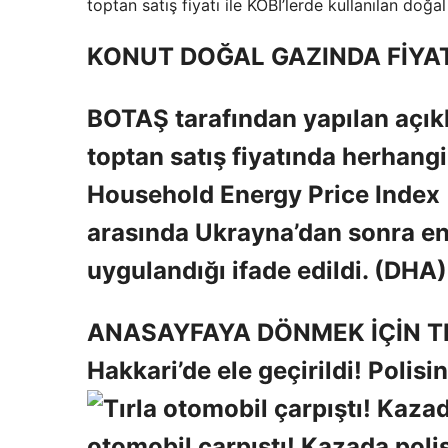
toptan satış fiyatı ile KOBİ’lerde kullanılan doğ
KONUT DOĞAL GAZINDA FİYA
BOTAŞ tarafından yapılan açık
toptan satış fiyatında herhangi 
Household Energy Price Index (
arasında Ukrayna’dan sonra en 
uygulandığı ifade edildi. (DHA)
ANASAYFAYA DÖNMEK İÇİN TI
Hakkari’de ele geçirildi! Poli
otomobil çarpıştı! Kazada polis