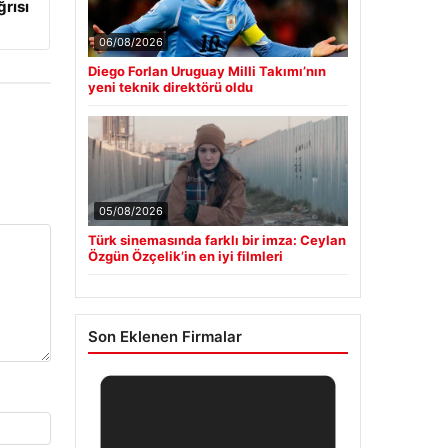
rısı
06/08/2026
Diego Forlan Uruguay Milli Takımı’nın
yeni teknik direktörü oldu
05/08/2026
Türk sinemasında farklı bir imza: Ceylan
Özgün Özçelik’in en iyi filmleri
Son Eklenen Firmalar