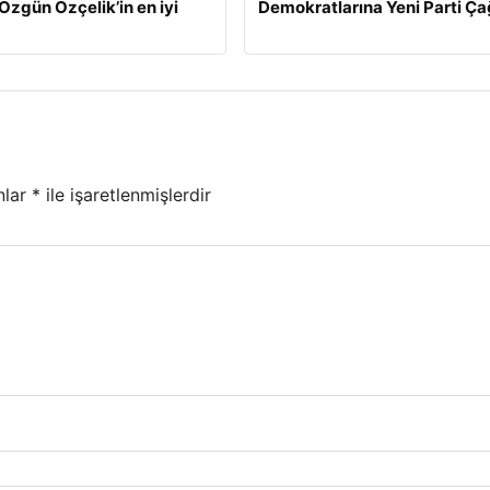
Özgün Özçelik’in en iyi
Demokratlarına Yeni Parti Çağ
nlar
*
ile işaretlenmişlerdir