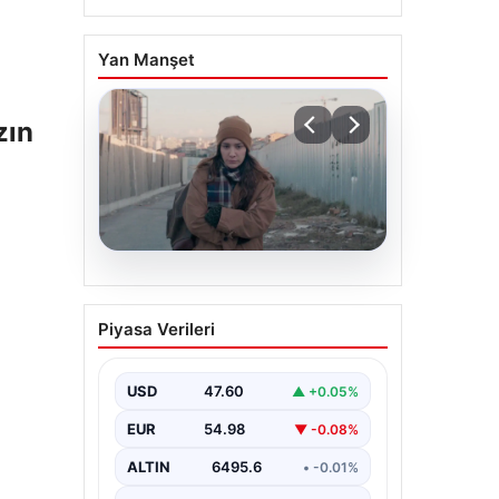
Yan Manşet
zın
05.08.2026
Türk sinemasında farklı
Piyasa Verileri
bir imza: Ceylan Özgün
Özçelik’in en iyi filmleri
USD
47.60
▲ +0.05%
EUR
54.98
▼ -0.08%
ALTIN
6495.6
• -0.01%