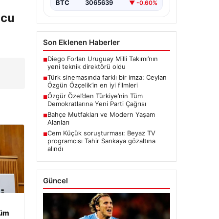
BTC
3065639
▼ -0.60%
lcu
Son Eklenen Haberler
Diego Forlan Uruguay Milli Takımı’nın
■
yeni teknik direktörü oldu
Türk sinemasında farklı bir imza: Ceylan
■
Özgün Özçelik’in en iyi filmleri
Özgür Özel’den Türkiye’nin Tüm
■
Demokratlarına Yeni Parti Çağrısı
Bahçe Mutfakları ve Modern Yaşam
■
Alanları
Cem Küçük soruşturması: Beyaz TV
■
programcısı Tahir Sarıkaya gözaltına
alındı
Güncel
Tüm