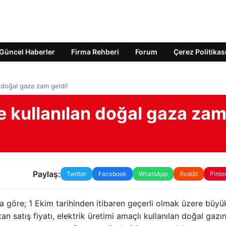
Güncel Haberler
Firma Rehberi
Forum
Çerez Politikas
 doğal gaza zam geldi!
e kullanılan doğal gaza za
Paylaş:
Twitter
Facebook
WhatsApp
Reddit
Pinte
göre; 1 Ekim tarihinden itibaren geçerli olmak üzere büyü
an satış fiyatı, elektrik üretimi amaçlı kullanılan doğal gazı