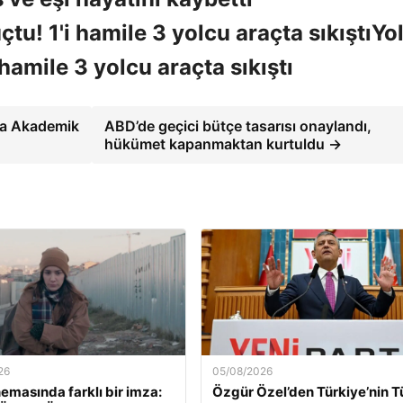
Yo
amile 3 yolcu araçta sıkıştı
da Akademik
ABD’de geçici bütçe tasarısı onaylandı,
hükümet kapanmaktan kurtuldu →
26
05/08/2026
nemasında farklı bir imza:
Özgür Özel’den Türkiye’nin 