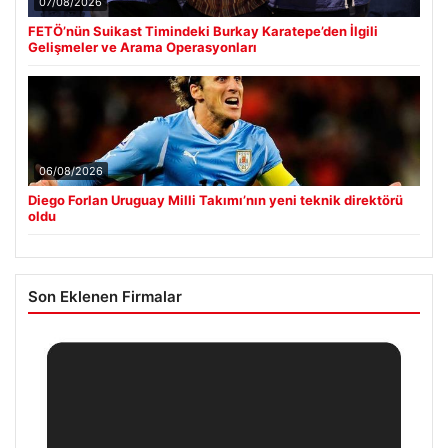
07/08/2026
FETÖ’nün Suikast Timindeki Burkay Karatepe’den İlgili
Gelişmeler ve Arama Operasyonları
06/08/2026
Diego Forlan Uruguay Milli Takımı’nın yeni teknik direktörü
oldu
Son Eklenen Firmalar