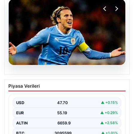
06.08.2026
Diego Forlan Uruguay Milli Takımı’nın
Piyasa Verileri
yeni teknik direktörü oldu
USD
47.70
▲ +0.15%
EUR
55.19
▲ +0.29%
ALTIN
6659.9
▲ +2.58%
BTC
3095599
▲ +1.01%