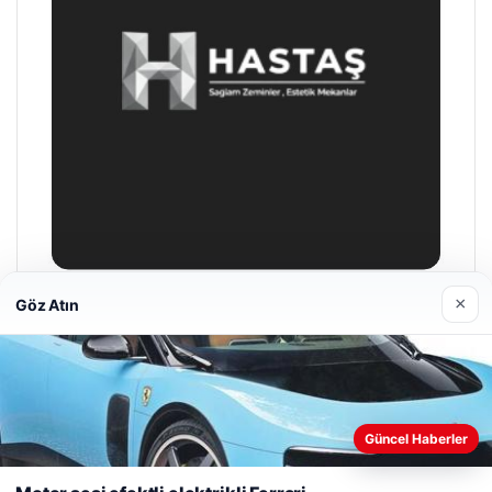
×
Göz Atın
Prenses Night Club
29/04/2026
Web sitemizi nasıl kullandığınızı daha iyi anlayabilmek,
Güncel Haberler
deneyiminizi kişiselleştirmek ve geliştirmek amacıyla çerezler
kullanıyoruz.
Çerez Politikamız