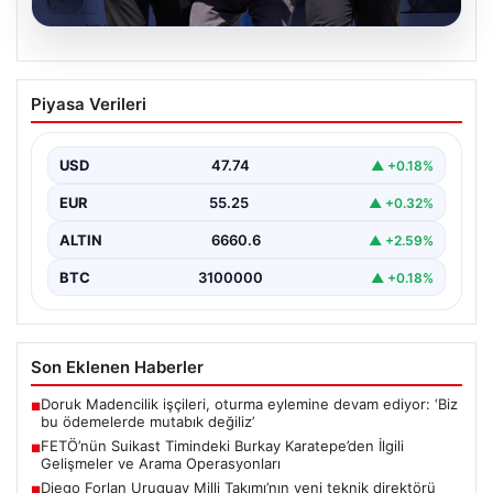
07.08.2026
FETÖ’nün Suikast Timindeki Burkay
Piyasa Verileri
Karatepe’den İlgili Gelişmeler ve Arama
Operasyonları
USD
47.74
▲ +0.18%
15 Temmuz darbe girişimi sırasında Cumhurbaşkanı
Recep Tayyip Erdoğan'a yönelik düzenlenen suikast
EUR
55.25
▲ +0.32%
planında yer…
ALTIN
6660.6
▲ +2.59%
BTC
3100000
▲ +0.18%
Son Eklenen Haberler
Doruk Madencilik işçileri, oturma eylemine devam ediyor: ‘Biz
■
bu ödemelerde mutabık değiliz’
FETÖ’nün Suikast Timindeki Burkay Karatepe’den İlgili
■
Gelişmeler ve Arama Operasyonları
Diego Forlan Uruguay Milli Takımı’nın yeni teknik direktörü
■