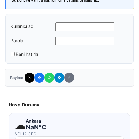
Bu konuyu yanıtlamak için giriş yapmış olmalısınız.
Kullanıcı adı:
Parola:
Beni hatırla
Paylaş:
Hava Durumu
☁
Ankara
NaN°C
ŞEHIR SEÇ