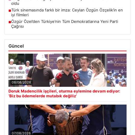
oldu
Türk sinemasında farklı bir imza: Ceylan Özgün Özçelik’in en
■
iyi filmleri
Özgür Özel’den Türkiye’nin Tüm Demokratlarına Yeni Parti
■
Çağrısı
Güncel
08/08/2026
Doruk Madencilik işçileri, oturma eylemine devam ediyor:
‘Biz bu ödemelerde mutabık değiliz’
07/08/2026