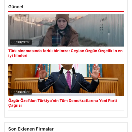
Güncel
05/08/2026
Türk sinemasında farklı bir imza: Ceylan Özgün Özçelik’in en
iyi filmleri
05/08/2026
Özgür Özel’den Türkiye’nin Tüm Demokratlarına Yeni Parti
Çağrısı
Son Eklenen Firmalar