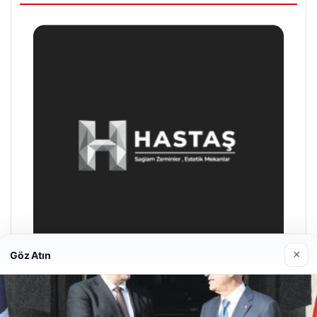
×
Göz Atın
Prenses Night Club