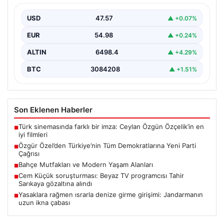
Yeni Parti Genel Başkanı Özgür Özel, partisinin
Meclis’te gerçekleştirdiği ilk grup toplantısında önemli
USD
47.57
▲ +0.07%
açıklamalarda…
EUR
54.98
▲ +0.24%
ALTIN
6498.4
▲ +4.29%
BTC
3084208
▲ +1.51%
Son Eklenen Haberler
Türk sinemasında farklı bir imza: Ceylan Özgün Özçelik’in en
■
iyi filmleri
Özgür Özel’den Türkiye’nin Tüm Demokratlarına Yeni Parti
■
Çağrısı
Bahçe Mutfakları ve Modern Yaşam Alanları
■
Cem Küçük soruşturması: Beyaz TV programcısı Tahir
■
Sarıkaya gözaltına alındı
Yasaklara rağmen ısrarla denize girme girişimi: Jandarmanın
■
uzun ikna çabası