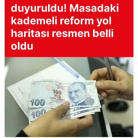
duyuruldu! Masadaki
kademeli reform yol
haritası resmen belli
oldu