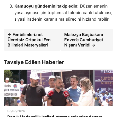
Kamuoyu gündemini takip edin:
Düzenlemenin
yasalaşması için toplumsal talebin canlı tutulması,
siyasi iradenin karar alma sürecini hızlandırabilir.
← Fenbilimleri.net
Malezya Başbakanı
Ücretsiz Ortaokul Fen
Enver’e Cumhuriyet
Bilimleri Materyalleri
Nişanı Verildi →
Tavsiye Edilen Haberler
08/08/2026
Doruk Madencilik işçileri, oturma eylemine devam