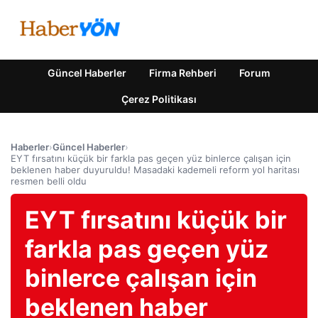
Güncel Haberler
Firma Rehberi
Forum
Çerez Politikası
Haberler
›
Güncel Haberler
›
EYT fırsatını küçük bir farkla pas geçen yüz binlerce çalışan için
beklenen haber duyuruldu! Masadaki kademeli reform yol haritası
resmen belli oldu
EYT fırsatını küçük bir
farkla pas geçen yüz
binlerce çalışan için
beklenen haber