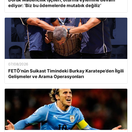
ediyor: ‘Biz bu ödemelerde mutabık değiliz’
07/08/2026
FETÖ’nün Suikast Timindeki Burkay Karatepe’den İlgili
Gelişmeler ve Arama Operasyonları