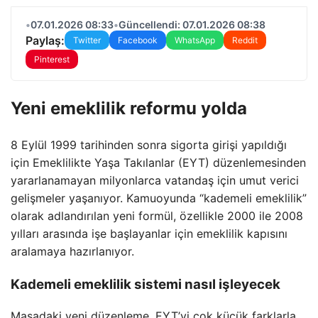
•
07.01.2026 08:33
•
Güncellendi: 07.01.2026 08:38
Paylaş:
Twitter
Facebook
WhatsApp
Reddit
Pinterest
Yeni emeklilik reformu yolda
8 Eylül 1999 tarihinden sonra sigorta girişi yapıldığı
için Emeklilikte Yaşa Takılanlar (EYT) düzenlemesinden
yararlanamayan milyonlarca vatandaş için umut verici
gelişmeler yaşanıyor. Kamuoyunda “kademeli emeklilik”
olarak adlandırılan yeni formül, özellikle 2000 ile 2008
yılları arasında işe başlayanlar için emeklilik kapısını
aralamaya hazırlanıyor.
Kademeli emeklilik sistemi nasıl işleyecek
Masadaki yeni düzenleme, EYT’yi çok küçük farklarla