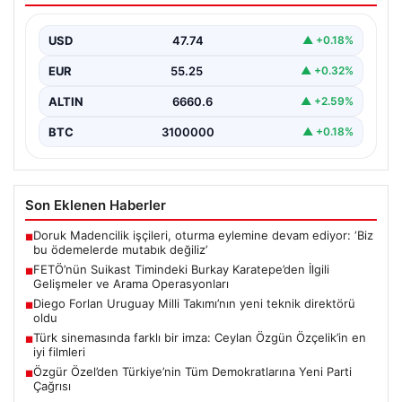
Operasyonları
USD
47.74
▲ +0.18%
15 Temmuz darbe girişimi sırasında Cumhurbaşkanı
Recep Tayyip Erdoğan’a yönelik düzenlenen suikast
EUR
55.25
▲ +0.32%
planında yer…
ALTIN
6660.6
▲ +2.59%
BTC
3100000
▲ +0.18%
Son Eklenen Haberler
Doruk Madencilik işçileri, oturma eylemine devam ediyor: ‘Biz
■
bu ödemelerde mutabık değiliz’
FETÖ’nün Suikast Timindeki Burkay Karatepe’den İlgili
■
Gelişmeler ve Arama Operasyonları
Diego Forlan Uruguay Milli Takımı’nın yeni teknik direktörü
■
oldu
Türk sinemasında farklı bir imza: Ceylan Özgün Özçelik’in en
■
iyi filmleri
Özgür Özel’den Türkiye’nin Tüm Demokratlarına Yeni Parti
■
Çağrısı