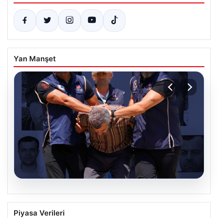
Yan Manşet
07.08.2026
FETÖ’nün Suikast Timindeki Burkay
Piyasa Verileri
Karatepe’den İlgili Gelişmeler ve Arama