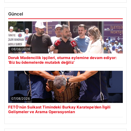
Güncel
08/08/2026
Doruk Madencilik işçileri, oturma eylemine devam ediyor:
‘Biz bu ödemelerde mutabık değiliz’
07/08/2026
FETÖ’nün Suikast Timindeki Burkay Karatepe’den İlgili
Gelişmeler ve Arama Operasyonları