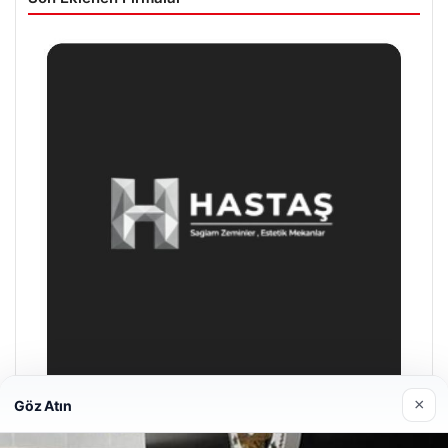
×
Göz Atın
Prenses Night Club