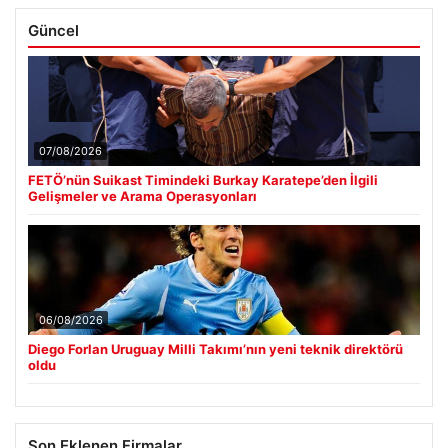
Güncel
07/08/2026
FETÖ’nün Suikast Timindeki Burkay Karatepe’den İlgili
Gelişmeler ve Arama Operasyonları
06/08/2026
Diego Forlan Uruguay Milli Takımı’nın yeni teknik direktörü
oldu
Son Eklenen Firmalar