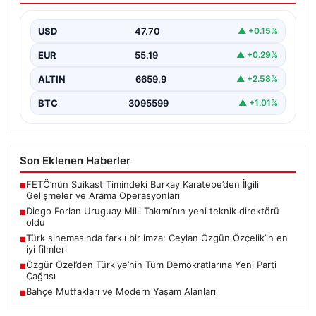
USD
47.70
▲ +0.15%
EUR
55.19
▲ +0.29%
ALTIN
6659.9
▲ +2.58%
BTC
3095599
▲ +1.01%
Son Eklenen Haberler
FETÖ’nün Suikast Timindeki Burkay Karatepe’den İlgili
■
Gelişmeler ve Arama Operasyonları
Diego Forlan Uruguay Milli Takımı’nın yeni teknik direktörü
■
oldu
Türk sinemasında farklı bir imza: Ceylan Özgün Özçelik’in en
■
iyi filmleri
Özgür Özel’den Türkiye’nin Tüm Demokratlarına Yeni Parti
■
Çağrısı
Bahçe Mutfakları ve Modern Yaşam Alanları
■