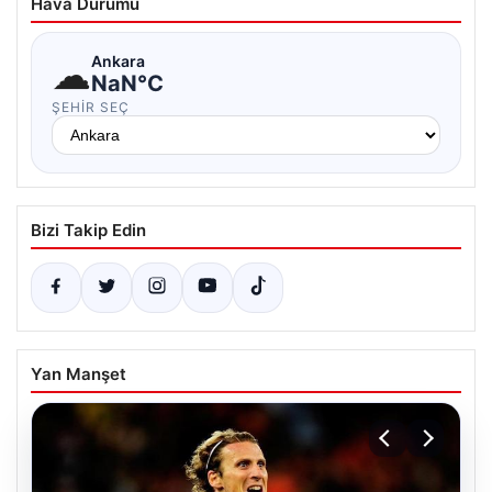
Hava Durumu
☁
Ankara
NaN°C
ŞEHIR SEÇ
Bizi Takip Edin
Yan Manşet