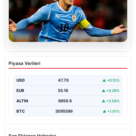
06.08.2026
Diego Forlan Uruguay Milli Takımı’nın
Piyasa Verileri
yeni teknik direktörü oldu
USD
47.70
▲ +0.15%
EUR
55.19
▲ +0.29%
ALTIN
6659.9
▲ +2.58%
BTC
3095599
▲ +1.01%
Son Eklenen Haberler