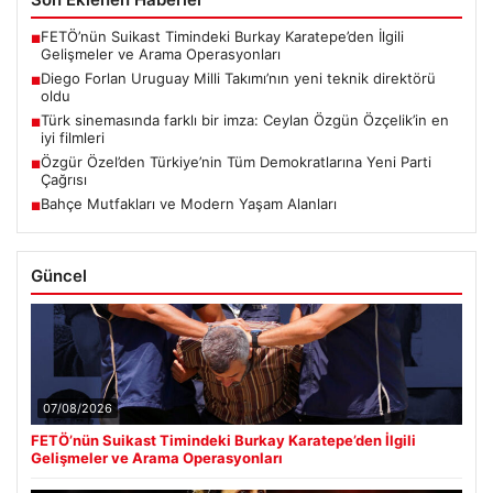
FETÖ’nün Suikast Timindeki Burkay Karatepe’den İlgili
■
Gelişmeler ve Arama Operasyonları
Diego Forlan Uruguay Milli Takımı’nın yeni teknik direktörü
■
oldu
Türk sinemasında farklı bir imza: Ceylan Özgün Özçelik’in en
■
iyi filmleri
Özgür Özel’den Türkiye’nin Tüm Demokratlarına Yeni Parti
■
Çağrısı
Bahçe Mutfakları ve Modern Yaşam Alanları
■
Güncel
07/08/2026
FETÖ’nün Suikast Timindeki Burkay Karatepe’den İlgili
Gelişmeler ve Arama Operasyonları