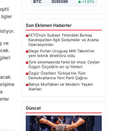
BTC
3095599
▲ +1.01%
şitli
ligler
Son Eklenen Haberler
stiyor.
FETÖ’nün Suikast Timindeki Burkay
■
Karatepe’den İlgili Gelişmeler ve Arama
g ve
Operasyonları
ecek.
Diego Forlan Uruguay Milli Takımı’nın
■
yeni teknik direktörü oldu
ileri
Türk sinemasında farklı bir imza: Ceylan
■
Özgün Özçelik’in en iyi filmleri
Özgür Özel’den Türkiye’nin Tüm
■
yacak.
Demokratlarına Yeni Parti Çağrısı
erişime
Bahçe Mutfakları ve Modern Yaşam
■
Alanları
fa
erler
Güncel