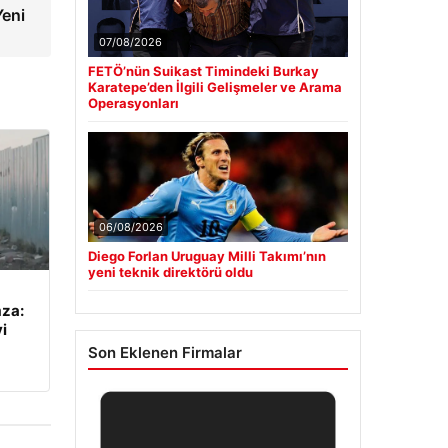
Yeni
07/08/2026
FETÖ’nün Suikast Timindeki Burkay
Karatepe’den İlgili Gelişmeler ve Arama
Operasyonları
06/08/2026
Diego Forlan Uruguay Milli Takımı’nın
yeni teknik direktörü oldu
mza:
i
Son Eklenen Firmalar