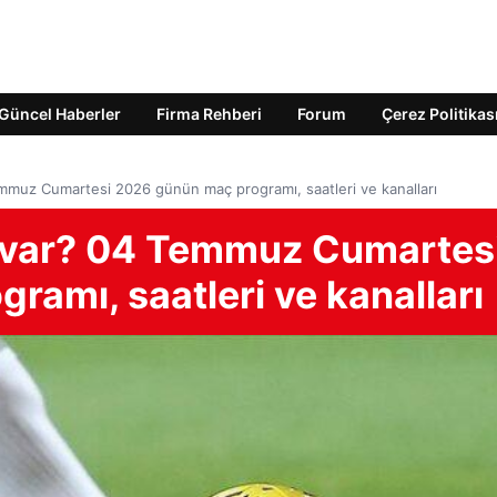
Güncel Haberler
Firma Rehberi
Forum
Çerez Politikas
mmuz Cumartesi 2026 günün maç programı, saatleri ve kanalları
 var? 04 Temmuz Cumartes
amı, saatleri ve kanalları