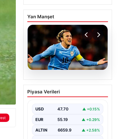
Yan Manşet
06.08.2026
Diego Forlan Uruguay
Piyasa Verileri
Milli Takımı’nın yeni
teknik direktörü oldu
USD
47.70
▲ +0.15%
rest
EUR
55.19
▲ +0.29%
ALTIN
6659.9
▲ +2.58%