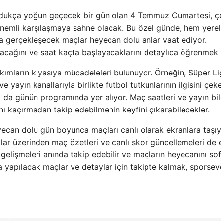
n oldukça yoğun geçecek bir gün olan 4 Temmuz Cumartesi, çe
nemli karşılaşmaya sahne olacak. Bu özel günde, hem yerel 
a gerçekleşecek maçlar heyecan dolu anlar vaat ediyor.
acağını ve saat kaçta başlayacaklarını detaylıca öğrenmek i
ımların kıyasıya mücadeleleri bulunuyor. Örneğin, Süper Li
e yayın kanallarıyla birlikte futbol tutkunlarının ilgisini çek
ı da günün programında yer alıyor. Maç saatleri ve yayın bilg
ını kaçırmadan takip edebilmenin keyfini çıkarabilecekler.
heyecan dolu gün boyunca maçları canlı olarak ekranlara taşı
alar üzerinden maç özetleri ve canlı skor güncellemeleri de 
 gelişmeleri anında takip edebilir ve maçların heyecanını so
 yapılacak maçlar ve detaylar için takipte kalmak, sporsev