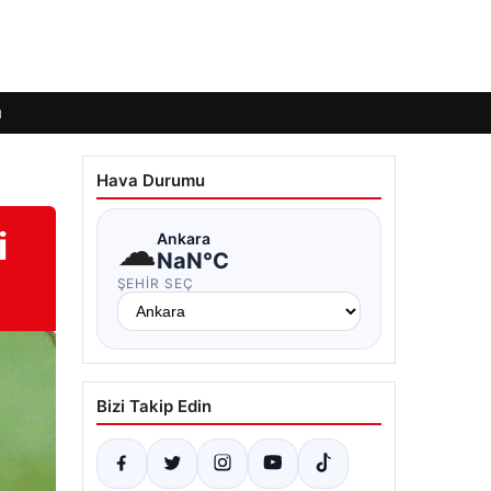
ı
Hava Durumu
i
☁
Ankara
NaN°C
ŞEHIR SEÇ
Bizi Takip Edin