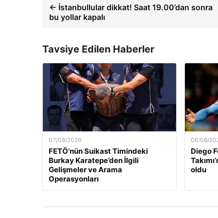
← İstanbullular dikkat! Saat 19.00’dan sonra
bu yollar kapalı
Tavsiye Edilen Haberler
07/08/2026
06/08/20
FETÖ’nün Suikast Timindeki
Diego F
Burkay Karatepe’den İlgili
Takımı’
Gelişmeler ve Arama
oldu
Operasyonları