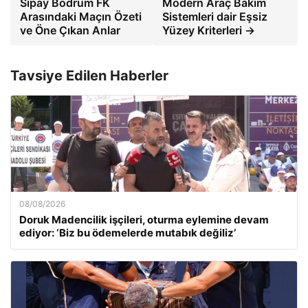
Sipay Bodrum FK
Modern Araç Bakım
Arasındaki Maçın Özeti
Sistemleri dair Eşsiz
ve Öne Çıkan Anlar
Yüzey Kriterleri →
Tavsiye Edilen Haberler
08/08/2026
Doruk Madencilik işçileri, oturma eylemine devam
ediyor: ‘Biz bu ödemelerde mutabık değiliz’