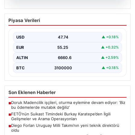
07.08.2026
FETÖ’nün Suikast Timindeki Burkay
Piyasa Verileri
Karatepe’den İlgili Gelişmeler ve Arama
Operasyonları
USD
47.74
▲ +0.18%
15 Temmuz darbe girişimi sırasında Cumhurbaşkanı
Recep Tayyip Erdoğan’a yönelik düzenlenen suikast
EUR
55.25
▲ +0.32%
planında yer…
ALTIN
6660.6
▲ +2.59%
BTC
3100000
▲ +0.18%
Son Eklenen Haberler
Doruk Madencilik işçileri, oturma eylemine devam ediyor: ‘Biz
■
bu ödemelerde mutabık değiliz’
FETÖ’nün Suikast Timindeki Burkay Karatepe’den İlgili
■
Gelişmeler ve Arama Operasyonları
Diego Forlan Uruguay Milli Takımı’nın yeni teknik direktörü
■
oldu