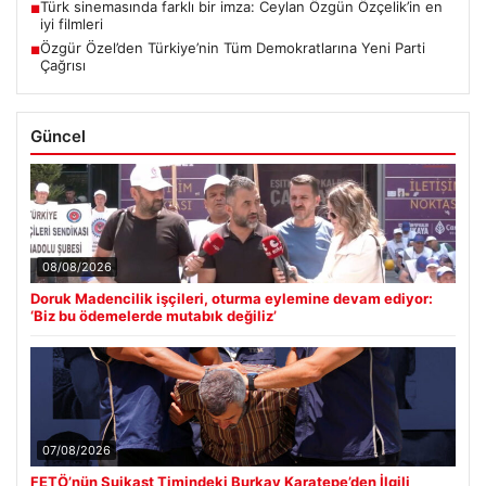
Türk sinemasında farklı bir imza: Ceylan Özgün Özçelik’in en
■
iyi filmleri
Özgür Özel’den Türkiye’nin Tüm Demokratlarına Yeni Parti
■
Çağrısı
Güncel
08/08/2026
Doruk Madencilik işçileri, oturma eylemine devam ediyor:
‘Biz bu ödemelerde mutabık değiliz’
07/08/2026
FETÖ’nün Suikast Timindeki Burkay Karatepe’den İlgili