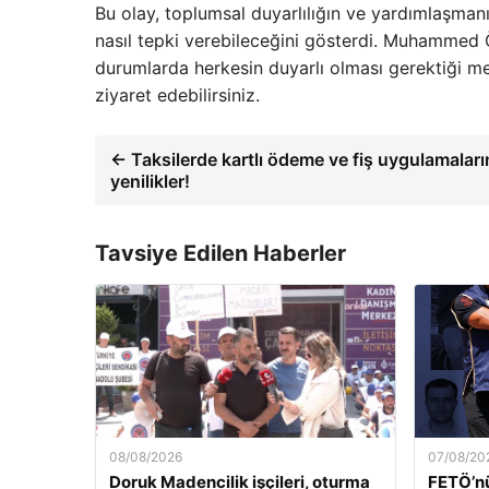
Bu olay, toplumsal duyarlılığın ve yardımlaşmanı
nasıl tepki verebileceğini gösterdi. Muhammed Ö
durumlarda herkesin duyarlı olması gerektiği mes
ziyaret edebilirsiniz.
← Taksilerde kartlı ödeme ve fiş uygulamalar
yenilikler!
Tavsiye Edilen Haberler
08/08/2026
07/08/20
Doruk Madencilik işçileri, oturma
FETÖ’nü