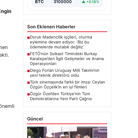
düzenlenen suikast planında yer…
BTC
3100000
▲ +0.18%
Engin
Son Eklenen Haberler
Doruk Madencilik işçileri, oturma
■
eylemine devam ediyor: ‘Biz bu
emen
ödemelerde mutabık değiliz’
FETÖ’nün Suikast Timindeki Burkay
kti.
■
Karatepe’den İlgili Gelişmeler ve Arama
Operasyonları
Diego Forlan Uruguay Milli Takımı’nın
■
yeni teknik direktörü oldu
Türk sinemasında farklı bir imza: Ceylan
■
Özgün Özçelik’in en iyi filmleri
Özgür Özel’den Türkiye’nin Tüm
■
Demokratlarına Yeni Parti Çağrısı
önemli
Güncel