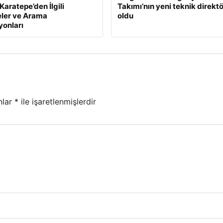
Karatepe’den İlgili
Takımı’nın yeni teknik direkt
ler ve Arama
oldu
onları
nlar
*
ile işaretlenmişlerdir