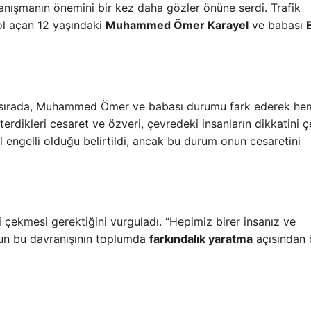
nışmanın önemini bir kez daha gözler önüne serdi. Trafik
ol açan 12 yaşındaki
Muhammed Ömer Karayel
ve babası
ği sırada, Muhammed Ömer ve babası durumu fark ederek h
rdikleri cesaret ve özveri, çevredeki insanların dikkatini çe
 engelli olduğu belirtildi, ancak bu durum onun cesaretini
i çekmesi gerektiğini vurguladı. “Hepimiz birer insanız ve
nun bu davranışının toplumda
farkındalık yaratma
açısından 