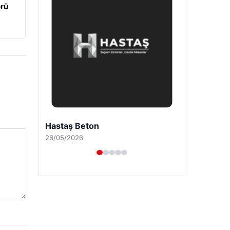
örü
Prenses Night Club
29/04/2026