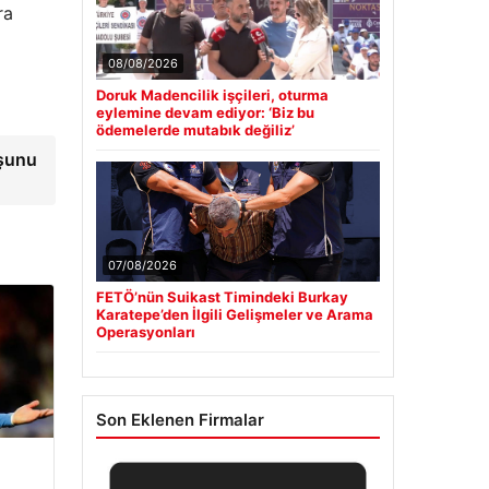
ra
08/08/2026
i
Doruk Madencilik işçileri, oturma
eylemine devam ediyor: ‘Biz bu
ödemelerde mutabık değiliz’
uşunu
07/08/2026
FETÖ’nün Suikast Timindeki Burkay
Karatepe’den İlgili Gelişmeler ve Arama
Operasyonları
Son Eklenen Firmalar