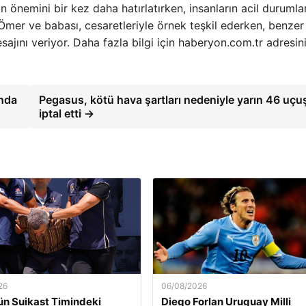
n önemini bir kez daha hatırlatırken, insanların acil durumla
mer ve babası, cesaretleriyle örnek teşkil ederken, benzer
ajını veriyor. Daha fazla bilgi için haberyon.com.tr adresin
ında
Pegasus, kötü hava şartları nedeniyle yarın 46 uç
iptal etti →
26
06/08/2026
n Suikast Timindeki
Diego Forlan Uruguay Milli