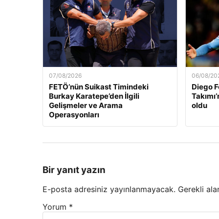
07/08/2026
06/08/20
FETÖ’nün Suikast Timindeki
Diego F
Burkay Karatepe’den İlgili
Takımı’
Gelişmeler ve Arama
oldu
Operasyonları
Bir yanıt yazın
E-posta adresiniz yayınlanmayacak.
Gerekli ala
Yorum
*