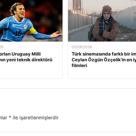
26
05/08/2026
orlan Uruguay Milli
Türk sinemasında farklı bir i
nın yeni teknik direktörü
Ceylan Özgün Özçelik’in en iy
filmleri
nlar
*
ile işaretlenmişlerdir