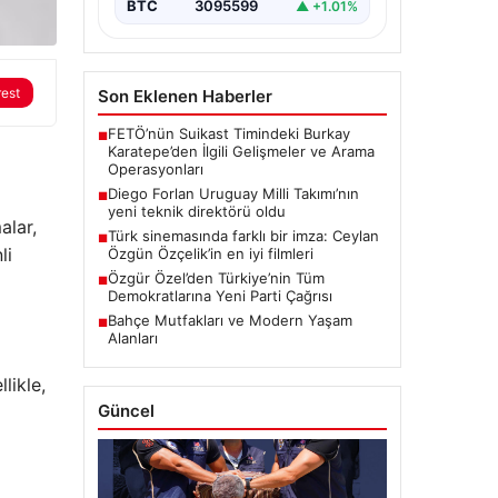
BTC
3095599
▲ +1.01%
rest
Son Eklenen Haberler
FETÖ’nün Suikast Timindeki Burkay
■
Karatepe’den İlgili Gelişmeler ve Arama
Operasyonları
Diego Forlan Uruguay Milli Takımı’nın
■
yeni teknik direktörü oldu
alar,
Türk sinemasında farklı bir imza: Ceylan
■
li
Özgün Özçelik’in en iyi filmleri
Özgür Özel’den Türkiye’nin Tüm
■
Demokratlarına Yeni Parti Çağrısı
Bahçe Mutfakları ve Modern Yaşam
■
Alanları
likle,
Güncel