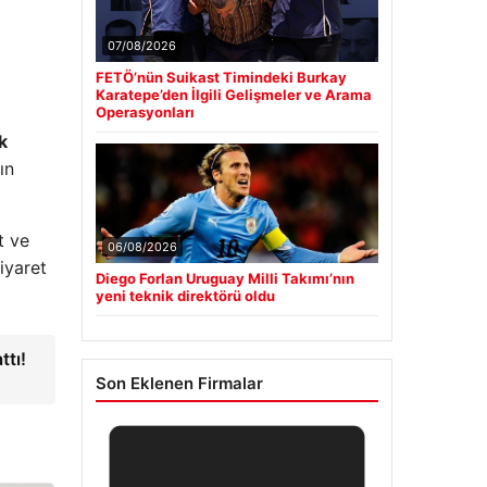
07/08/2026
FETÖ’nün Suikast Timindeki Burkay
Karatepe’den İlgili Gelişmeler ve Arama
Operasyonları
k
ın
t ve
06/08/2026
ziyaret
Diego Forlan Uruguay Milli Takımı’nın
yeni teknik direktörü oldu
ttı!
Son Eklenen Firmalar