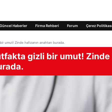
Güncel Haberler
Firma Rehberi
Forum
Çerez Politikas
 bir umut! Zinde hafızanın anahtarı burada.
tfakta gizli bir umut! Zinde
urada.