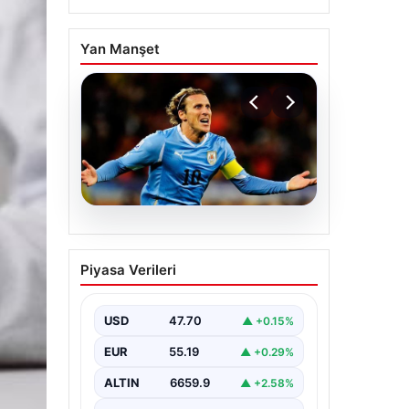
Yan Manşet
06.08.2026
Diego Forlan Uruguay
Piyasa Verileri
Milli Takımı’nın yeni
teknik direktörü oldu
USD
47.70
▲ +0.15%
EUR
55.19
▲ +0.29%
ALTIN
6659.9
▲ +2.58%