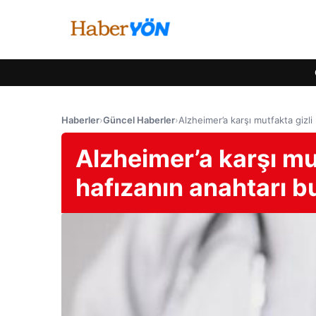
Haberler
›
Güncel Haberler
›
Alzheimer’a karşı mutfakta gizli
Alzheimer’a karşı mu
hafızanın anahtarı b