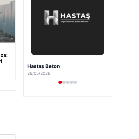
mza:
i
Prenses Night Club
29/04/2026