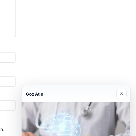
×
Göz Atın
n.