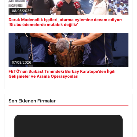
08/08/2026
Doruk Madencilik işçileri, oturma eylemine devam ediyor:
‘Biz bu ödemelerde mutabık değiliz’
07/08/2026
FETÖ’nün Suikast Timindeki Burkay Karatepe’den İlgili
Gelişmeler ve Arama Operasyonları
Son Eklenen Firmalar