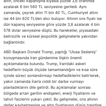
altın, önceki kapanışına kıyasla yüzde 3,6 oranında
azalarak 6 bin 560 TL seviyesine geriledi. Aynı
zamanda, çeyrek altın 11 bin 40 TL, Cumhuriyet altını
ise 44 bin 620 TL’den alıcı buluyor. Altının ons fiyatı ise
dün kapanış seviyesine göre yüzde 3,8 azalarak 4 bin
578 dolar seviyesine düştü. Bu hareketler, piyasadaki
belirsizlik ve küresel jeopolitik gelişmelerle yakından
bağlantılıdır.
ABD Başkanı Donald Trump, yaptığı “Ulusa Sesleniş”
konuşmasında İran gündemine ilişkin önemli
açıklamalarda bulundu. Trump, İran’daki askeri
hedeflerin büyük ölçüde tamamlandığını ve kısa süre
içinde süreci sonlandırmayı hedeflediklerini belirterek,
yakın zamanda İran’a ciddi bir darbe vurmayı
planladıklarını dile getirdi. Bu açıklamalar sonrası
bölgede artan gerilim endişeleri, enerji fiyatlarını ve
tahvil faizlerini yukarı çekti. Bu gelişmeler, ons altının
değer kaybetmesine ve altın fiyatlarının düşüş trendine