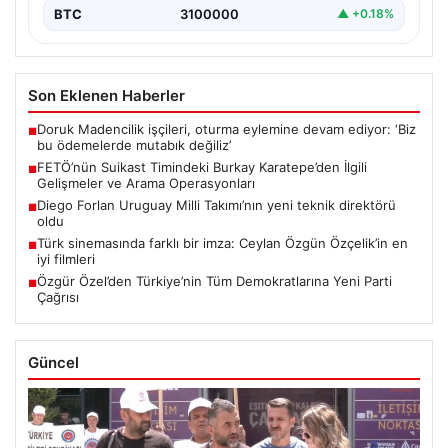
BTC
3100000
▲ +0.18%
Son Eklenen Haberler
Doruk Madencilik işçileri, oturma eylemine devam ediyor: ‘Biz
■
bu ödemelerde mutabık değiliz’
FETÖ’nün Suikast Timindeki Burkay Karatepe’den İlgili
■
Gelişmeler ve Arama Operasyonları
Diego Forlan Uruguay Milli Takımı’nın yeni teknik direktörü
■
oldu
Türk sinemasında farklı bir imza: Ceylan Özgün Özçelik’in en
■
iyi filmleri
Özgür Özel’den Türkiye’nin Tüm Demokratlarına Yeni Parti
■
Çağrısı
Güncel