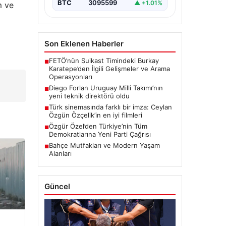
BTC
3095599
▲ +1.01%
m ve
Son Eklenen Haberler
FETÖ’nün Suikast Timindeki Burkay
■
Karatepe’den İlgili Gelişmeler ve Arama
Operasyonları
Diego Forlan Uruguay Milli Takımı’nın
■
yeni teknik direktörü oldu
Türk sinemasında farklı bir imza: Ceylan
■
Özgün Özçelik’in en iyi filmleri
Özgür Özel’den Türkiye’nin Tüm
■
Demokratlarına Yeni Parti Çağrısı
Bahçe Mutfakları ve Modern Yaşam
■
Alanları
Güncel