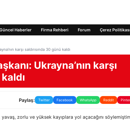
Güncel Haberler
Firma Rehberi
Forum
Çerez Politikas
na’nın karşı saldırısında 30 günü kaldı
kanı: Ukrayna’nın karşı
 kaldı
Paylaş:
Twitter
Facebook
WhatsApp
Reddit
Pinte
 yavaş, zorlu ve yüksek kayıplara yol açacağını söylemişti