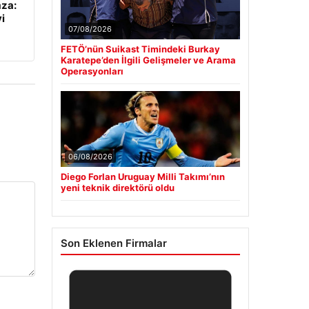
mza:
i
07/08/2026
FETÖ’nün Suikast Timindeki Burkay
Karatepe’den İlgili Gelişmeler ve Arama
Operasyonları
06/08/2026
Diego Forlan Uruguay Milli Takımı’nın
yeni teknik direktörü oldu
Son Eklenen Firmalar