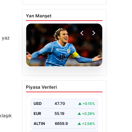
Yan Manşet
n yaz
06.08.2026
Diego Forlan Uruguay
Piyasa Verileri
Milli Takımı’nın yeni
teknik direktörü oldu
USD
47.70
▲ +0.15%
EUR
55.19
▲ +0.29%
klaşık
ALTIN
6659.9
▲ +2.58%