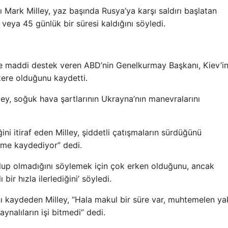
 Mark Milley, yaz başında Rusya’ya karşı saldırı başlatan
veya 45 günlük bir süresi kaldığını söyledi.
 ve maddi destek veren ABD’nin Genelkurmay Başkanı, Kiev’i
zere olduğunu kaydetti.
y, soğuk hava şartlarının Ukrayna’nın manevralarını
ini itiraf eden Milley, şiddetli çatışmaların sürdüğünü
rleme kaydediyor” dedi.
z olup olmadığını söylemek için çok erken olduğunu, ancak
bir hızla ilerlediğini’ söyledi.
ğını kaydeden Milley, “Hala makul bir süre var, muhtemelen ya
aynalıların işi bitmedi” dedi.