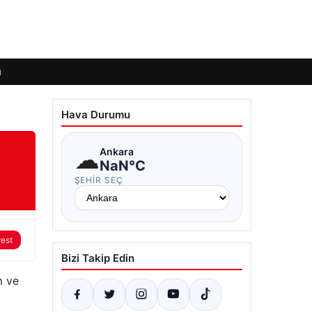
ı
Hava Durumu
☁
Ankara
NaN°C
ŞEHIR SEÇ
rest
Bizi Takip Edin
m ve