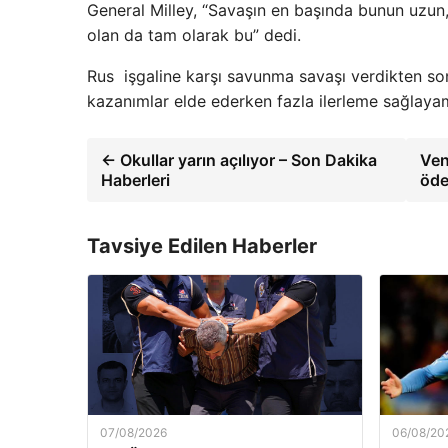
General Milley, “Savaşın en başında bunun uzun,
olan da tam olarak bu” dedi.
Rus işgaline karşı savunma savaşı verdikten so
kazanımlar elde ederken fazla ilerleme sağlaya
← Okullar yarın açılıyor – Son Dakika
Ven
Haberleri
öde
Tavsiye Edilen Haberler
07/08/2026
06/08/20