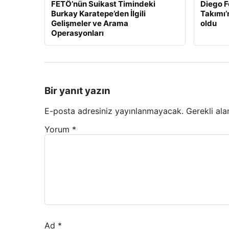
FETÖ’nün Suikast Timindeki
Diego F
Burkay Karatepe’den İlgili
Takımı’
Gelişmeler ve Arama
oldu
Operasyonları
Bir yanıt yazın
E-posta adresiniz yayınlanmayacak.
Gerekli ala
Yorum
*
Ad
*