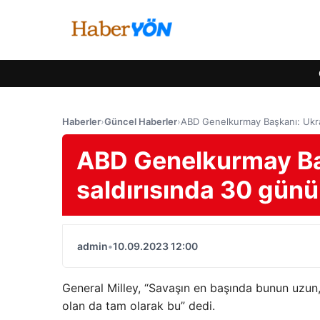
Haberler
›
Güncel Haberler
›
ABD Genelkurmay Başkanı: Ukray
ABD Genelkurmay Baş
saldırısında 30 günü
admin
•
10.09.2023 12:00
General Milley, “Savaşın en başında bunun uzun,
olan da tam olarak bu” dedi.